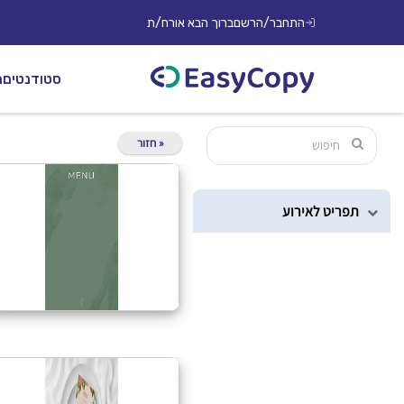
התחבר/הרשם
ברוך הבא אורח/ת
סטודנטים
מ
« חזור
תפריט לאירוע
20X10